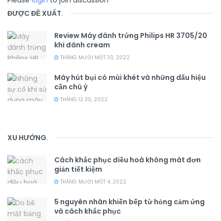
Please
login
to join discussion
ĐƯỢC ĐỀ XUẤT
.
Review Máy đánh trứng Philips HR 3705/20
khi đánh cream
THÁNG MƯỜI MỘT 30, 2022
Máy hút bụi có mùi khét và những dấu hiệu
cần chú ý
THÁNG 12 30, 2022
XU HƯỚNG
.
Cách khắc phục điều hoà không mát đơn
giản tiết kiệm
THÁNG MƯỜI MỘT 4, 2022
5 nguyên nhân khiến bếp từ hỏng cảm ứng
và cách khắc phục