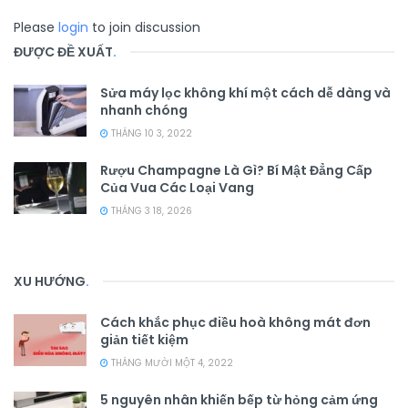
Please
login
to join discussion
ĐƯỢC ĐỀ XUẤT
.
Sửa máy lọc không khí một cách dễ dàng và
nhanh chóng
THÁNG 10 3, 2022
Rượu Champagne Là Gì? Bí Mật Đẳng Cấp
Của Vua Các Loại Vang
THÁNG 3 18, 2026
XU HƯỚNG
.
Cách khắc phục điều hoà không mát đơn
giản tiết kiệm
THÁNG MƯỜI MỘT 4, 2022
5 nguyên nhân khiến bếp từ hỏng cảm ứng