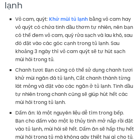
lạnh
Vỏ cam, quýt:
Khử mùi tủ lạnh
bằng vỏ cam hay
vỏ quýt có chứa tinh dầu thơm tự nhiên, nên bạn
có thể đem vỏ cam, quý rửa sạch và lau khô, sau
đó đặt vào các góc cạnh trong tủ lạnh. Sau
khoảng 3 ngày thì vỏ cam quýt sẽ tự hút sạch
mùi hôi trong tủ.
Chanh tươi: Bạn cũng có thể sử dụng chanh tươi
khử mùi ngăn đá tủ lạnh, Cắt chanh thành từng
lát mỏng và đặt vào các ngăn ở tủ lạnh. Tinh dầu
tự nhiên trong chanh cũng sẽ giúp hút hết các
mùi hôi trong tủ lạnh.
Dấm ăn: là một nguyên liệu dễ tìm trong bếp.
Bạn cho dấm vào một lọ thủy tinh mở nắp rồi đặt
vào tủ lạnh, mùi hôi sẽ hết. Dấm ăn sẽ hấp thụ hết
mùi hôi trong tủ mà không gây thiệt hại gì cho tủ.