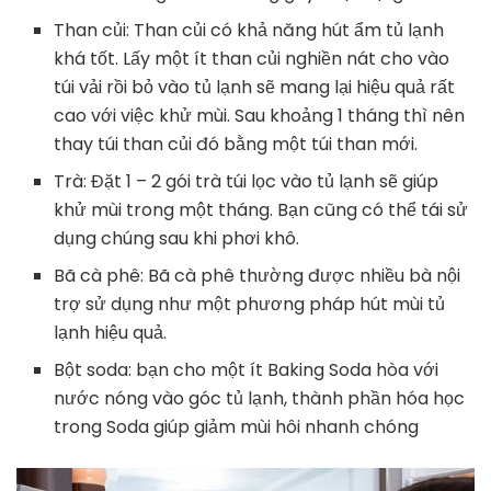
Than củi: Than củi có khả năng hút ẩm tủ lạnh
khá tốt. Lấy một ít than củi nghiền nát cho vào
túi vải rồi bỏ vào tủ lạnh sẽ mang lại hiệu quả rất
cao với việc khử mùi. Sau khoảng 1 tháng thì nên
thay túi than củi đó bằng một túi than mới.
Trà: Đặt 1 – 2 gói trà túi lọc vào tủ lạnh sẽ giúp
khử mùi trong một tháng. Bạn cũng có thể tái sử
dụng chúng sau khi phơi khô.
Bã cà phê: Bã cà phê thường được nhiều bà nội
trợ sử dụng như một phương pháp hút mùi tủ
lạnh hiệu quả.
Bột soda: bạn cho một ít Baking Soda hòa với
nước nóng vào góc tủ lạnh, thành phần hóa học
trong Soda giúp giảm mùi hôi nhanh chóng