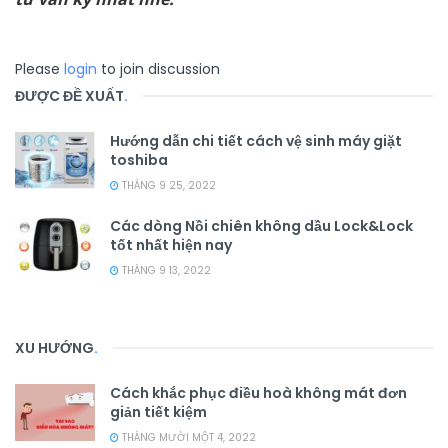
Please
login
to join discussion
ĐƯỢC ĐỀ XUẤT
.
Hướng dẫn chi tiết cách vệ sinh máy giặt
toshiba
THÁNG 9 25, 2022
Các dòng Nồi chiên không dầu Lock&Lock
tốt nhất hiện nay
THÁNG 9 13, 2022
XU HƯỚNG
.
Cách khắc phục điều hoà không mát đơn
giản tiết kiệm
THÁNG MƯỜI MỘT 4, 2022