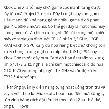
Xbox One X là cỗ máy chơi game cực mạnh từng được
lấy tên mã Project Scorpio. Đây là một máy chơi game
siêu mạnh đủ khả năng gánh nhiều game ở độ phân
giải 4K, 60FPS mượt mà. Có thể gọi đây là một chiếc máy
chơi game có cấu hình cực mạnh đội lốt trong một chiếc
máy console gia đình. Với CPU 8 nhân 2,3 GHz, 12GB
RAM và chip GPU xử lý đồ họa riêng biệt chứ không còn
xử lý chung trong một con chip như thế hệ PS4 hay
Xbox One trước đây nữa. Card đồ họa 6 teraflops, xung
nhịp 1,172 GHz, nghĩa là chỉ kém một chiếc card đồ họa
GTX 1070 với xung nhịp gốc 1,5 GHz và tốc độ xử lý
FP32 6,4 teraflops.
Hệ thống quản lý điện năng cũng hoạt động trơn tru và
tuyệt vời, theo lời Microsoft, hoàn hảo đến mức công ty
tôn vinh bằng cách đặt tên nó theo tên kỹ sư thiết kế,
ông Bill Hovis.