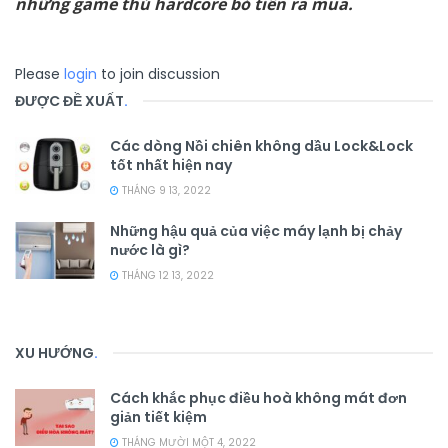
những game thủ hardcore bỏ tiền ra mua.
Please
login
to join discussion
ĐƯỢC ĐỀ XUẤT
.
Các dòng Nồi chiên không dầu Lock&Lock
tốt nhất hiện nay
THÁNG 9 13, 2022
Những hậu quả của việc máy lạnh bị chảy
nước là gì?
THÁNG 12 13, 2022
XU HƯỚNG
.
Cách khắc phục điều hoà không mát đơn
giản tiết kiệm
THÁNG MƯỜI MỘT 4, 2022