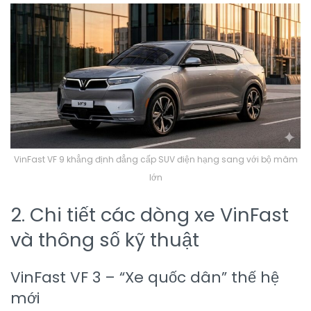
VinFast VF 9 khẳng định đẳng cấp SUV điện hạng sang với bộ mâm
lớn
2. Chi tiết các dòng xe VinFast
và thông số kỹ thuật
VinFast VF 3 – “Xe quốc dân” thế hệ
mới