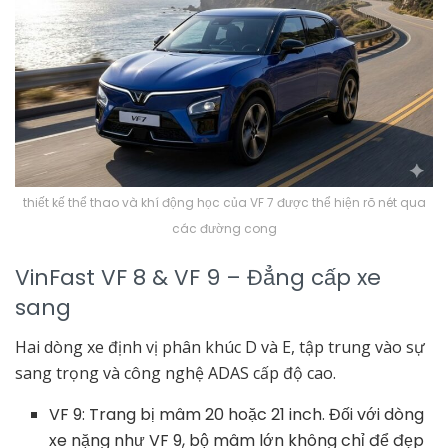
thiết kế thể thao và khí động học của VF 7 được thể hiện rõ nét qua
các đường cong
VinFast VF 8 & VF 9 – Đẳng cấp xe
sang
Hai dòng xe định vị phân khúc D và E, tập trung vào sự
sang trọng và công nghệ ADAS cấp độ cao.
VF 9: Trang bị mâm 20 hoặc 21 inch. Đối với dòng
xe nặng như VF 9, bộ mâm lớn không chỉ để đẹp