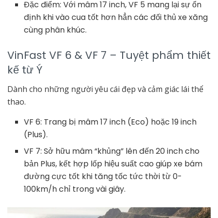
Đặc điểm: Với mâm 17 inch, VF 5 mang lại sự ổn
định khi vào cua tốt hơn hẳn các đối thủ xe xăng
cùng phân khúc.
VinFast VF 6 & VF 7 – Tuyệt phẩm thiết
kế từ Ý
Dành cho những người yêu cái đẹp và cảm giác lái thể
thao.
VF 6: Trang bị mâm 17 inch (Eco) hoặc 19 inch
(Plus).
VF 7: Sở hữu mâm “khủng” lên đến 20 inch cho
bản Plus, kết hợp lốp hiệu suất cao giúp xe bám
đường cực tốt khi tăng tốc tức thời từ 0-
100km/h chỉ trong vài giây.