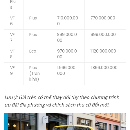
Plu
s
VF
Plus
710.000.00
770.000.000
6
0
VF
Plus
899.000.0
999.000.000
7
00
VF
Eco
970.000.0
1.120.000.000
8
00
VF
Plus
1.566.000.
1.866.000.000
9
(Trần
000
kính)
Lưu ý: Giá trên có thể thay đổi tùy theo chương trình
ưu đãi địa phương và chính sách thu cũ đổi mới.