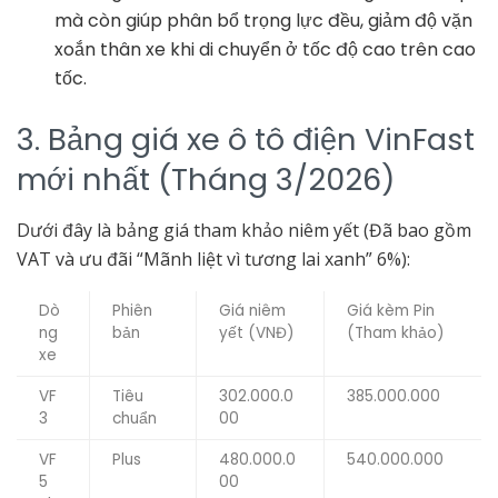
mà còn giúp phân bổ trọng lực đều, giảm độ vặn
xoắn thân xe khi di chuyển ở tốc độ cao trên cao
tốc.
3. Bảng giá xe ô tô điện VinFast
mới nhất (Tháng 3/2026)
Dưới đây là bảng giá tham khảo niêm yết (Đã bao gồm
VAT và ưu đãi “Mãnh liệt vì tương lai xanh” 6%):
Dò
Phiên
Giá niêm
Giá kèm Pin
ng
bản
yết (VNĐ)
(Tham khảo)
xe
VF
Tiêu
302.000.0
385.000.000
3
chuẩn
00
VF
Plus
480.000.0
540.000.000
5
00