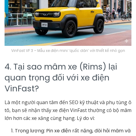
VinFast VF 3 – Mẫu xe điện mini ‘quốc dân’ với thiết kế nhỏ gọn
4. Tại sao mâm xe (Rims) lại
quan trọng đối với xe điện
VinFast?
Là một người quan tâm đến SEO kỹ thuật và phụ tùng ô
tô, bạn sẽ nhận thấy xe điện VinFast thường có bộ mâm
lớn hơn các xe xăng cùng hạng. Lý do vì:
Trọng lượng: Pin xe điện rất nặng, đòi hỏi mâm và