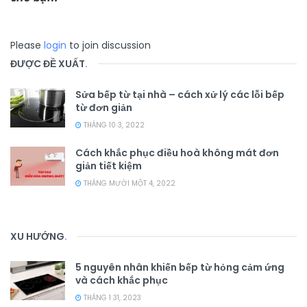
Please
login
to join discussion
ĐƯỢC ĐỀ XUẤT
.
Sửa bếp từ tại nhà – cách xử lý các lỗi bếp
từ đơn giản
THÁNG 10 3, 2022
Cách khắc phục điều hoà không mát đơn
giản tiết kiệm
THÁNG MƯỜI MỘT 4, 2022
XU HƯỚNG
.
5 nguyên nhân khiến bếp từ hỏng cảm ứng
và cách khắc phục
THÁNG 1 31, 2023