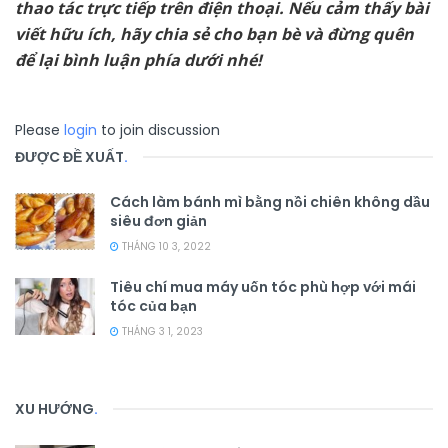
thao tác trực tiếp trên điện thoại. Nếu cảm thấy bài
viết hữu ích, hãy chia sẻ cho bạn bè và đừng quên
để lại bình luận phía dưới nhé!
Please
login
to join discussion
ĐƯỢC ĐỀ XUẤT
.
Cách làm bánh mì bằng nồi chiên không dầu
siêu đơn giản
THÁNG 10 3, 2022
Tiêu chí mua máy uốn tóc phù hợp với mái
tóc của bạn
THÁNG 3 1, 2023
XU HƯỚNG
.