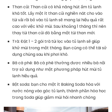
Than củi: Than củi có khả năng hút ẩm tủ lạnh
khá tốt. Lấy một ít than củi nghiền nát cho vào
túi vải rồi bỏ vào tủ lạnh sẽ mang lại hiệu quả rất
cao với việc khử mùi. Sau khoảng 1 tháng thì nên
thay túi than củi đó bằng một túi than mới.
Trà: Đặt 1 – 2 gói trà túi lọc vào tủ lạnh sẽ giúp
khử mùi trong một tháng. Bạn cũng có thể tái sử
dụng chúng sau khi phơi khô.
Bã cà phê: Bã cà phê thường được nhiều bà nội
trợ sử dụng như một phương pháp hút mùi tủ
lạnh hiệu quả.
Bột soda: bạn cho một ít Baking Soda hòa với
nước nóng vào góc tủ lạnh, thành phần hóa học
trong Soda giúp giảm mùi hôi nhanh chóng