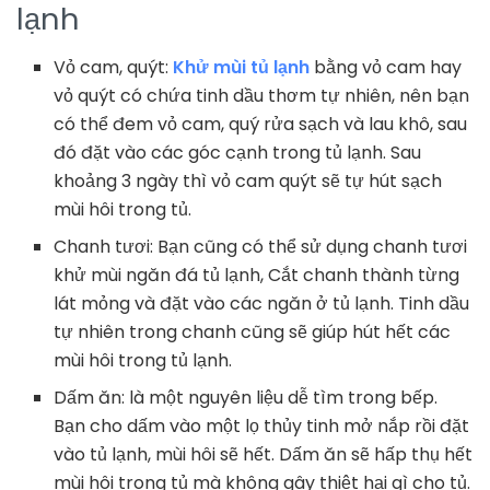
lạnh
Vỏ cam, quýt:
Khử mùi tủ lạnh
bằng vỏ cam hay
vỏ quýt có chứa tinh dầu thơm tự nhiên, nên bạn
có thể đem vỏ cam, quý rửa sạch và lau khô, sau
đó đặt vào các góc cạnh trong tủ lạnh. Sau
khoảng 3 ngày thì vỏ cam quýt sẽ tự hút sạch
mùi hôi trong tủ.
Chanh tươi: Bạn cũng có thể sử dụng chanh tươi
khử mùi ngăn đá tủ lạnh, Cắt chanh thành từng
lát mỏng và đặt vào các ngăn ở tủ lạnh. Tinh dầu
tự nhiên trong chanh cũng sẽ giúp hút hết các
mùi hôi trong tủ lạnh.
Dấm ăn: là một nguyên liệu dễ tìm trong bếp.
Bạn cho dấm vào một lọ thủy tinh mở nắp rồi đặt
vào tủ lạnh, mùi hôi sẽ hết. Dấm ăn sẽ hấp thụ hết
mùi hôi trong tủ mà không gây thiệt hại gì cho tủ.