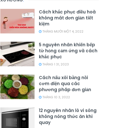
XU HƯỚNG
.
Cách khắc phục điều hoà
không mát đơn giản tiết
kiệm
THÁNG MƯỜI MỘT 4, 2022
5 nguyên nhân khiến bếp
từ hỏng cảm ứng và cách
khắc phục
THÁNG 1 31, 2023
Cách nấu xôi bằng nồi
cơm điện qua các
phương pháp đơn giản
THÁNG 10 3, 2022
12 nguyên nhân lò vi sóng
không nóng thức ăn khi
quay