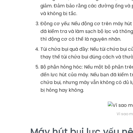
giảm. Đảm bảo rằng các đường ống và p
và không bị tắc.
Động cơ yếu: Nếu động cơ trên máy hút 
đã kiểm tra và làm sạch bộ lọc và thôn
thì động cơ có thể là nguyên nhân.
Túi chứa bụi quá đầy: Nếu túi chứa bụi 
thay thế túi chứa bụi đúng cách và thư
Bộ phận hỏng hóc: Nếu một bộ phận trên
đến lực hút của máy. Nếu bạn đã kiểm tr
chứa bụi, nhưng máy vẫn không có đủ lự
bị hỏng hay không.
Vì sao m
Máy hút bụi lực yếu n