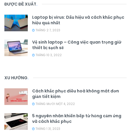
ĐƯỢC ĐỀ XUẤT
.
Laptop bị virus: Dấu hiệu và cách khắc phục
hiệu quả nhất
THÁNG 2 7, 2023
Vệ sinh laptop – Công việc quan trọng giữ
thiết bị sạch sẽ
THÁNG 10 3, 2022
XU HƯỚNG
.
Cách khắc phục điều hoà không mát đơn
giản tiết kiệm
THÁNG MƯỜI MỘT 4, 2022
5 nguyên nhân khiến bếp từ hỏng cảm ứng
và cách khắc phục
THÁNG 1 31, 2023