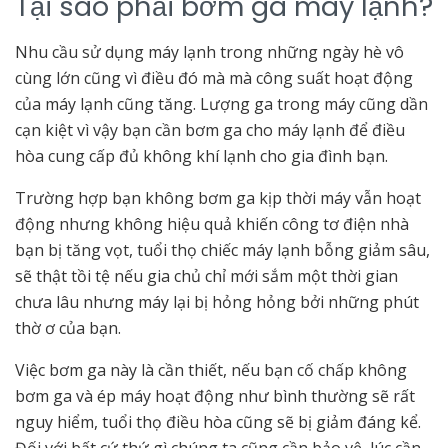
Tại sao phải bơm ga máy lạnh?
Nhu cầu sử dụng máy lạnh trong những ngày hè vô
cùng lớn cũng vì điều đó mà mà công suất hoạt động
của máy lạnh cũng tăng. Lượng ga trong máy cũng dần
cạn kiệt vì vậy bạn cần bơm ga cho máy lạnh để điều
hòa cung cấp đủ không khí lạnh cho gia đình bạn.
Trường hợp bạn không
bơm ga
kịp thời máy vẫn hoạt
động nhưng không hiệu quả khiến công tơ điện nhà
bạn bị tăng vọt, tuổi thọ chiếc máy lạnh bỗng giảm sâu,
sẽ thật tồi tệ nếu gia chủ chỉ mới sắm một thời gian
chưa lâu nhưng máy lại bị hỏng hỏng bởi những phút
thờ ơ của bạn.
Việc bơm ga này là cần thiết, nếu bạn cố chấp không
bơm ga và ép máy hoạt động như bình thường sẽ rất
nguy hiểm, tuổi thọ điều hòa cũng sẽ bị giảm đáng kể.
Đối với bất cứ thứ gì chúng ta cũng cần bảo vệ, lúc cần