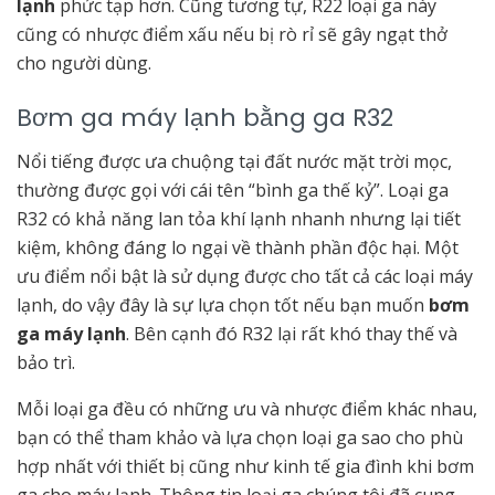
lạnh
phức tạp hơn. Cũng tương tự, R22 loại ga này
cũng có nhược điểm xấu nếu bị rò rỉ sẽ gây ngạt thở
cho người dùng.
Bơm ga máy lạnh bằng ga R32
Nổi tiếng được ưa chuộng tại đất nước mặt trời mọc,
thường được gọi với cái tên “bình ga thế kỷ”. Loại ga
R32 có khả năng lan tỏa khí lạnh nhanh nhưng lại tiết
kiệm, không đáng lo ngại về thành phần độc hại. Một
ưu điểm nổi bật là sử dụng được cho tất cả các loại máy
lạnh, do vậy đây là sự lựa chọn tốt nếu bạn muốn
bơm
ga máy lạnh
. Bên cạnh đó R32 lại rất khó thay thế và
bảo trì.
Mỗi loại ga đều có những ưu và nhược điểm khác nhau,
bạn có thể tham khảo và lựa chọn loại ga sao cho phù
hợp nhất với thiết bị cũng như kinh tế gia đình khi bơm
ga cho máy lạnh. Thông tin loại ga chúng tôi đã cung